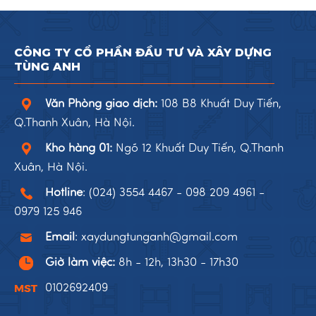
CÔNG TY CỔ PHẦN ĐẦU TƯ VÀ XÂY DỰNG
TÙNG ANH
Văn Phòng giao dịch:
108 B8 Khuất Duy Tiến,
Q.Thanh Xuân, Hà Nội.
Kho hàng 01:
Ngõ 12 Khuất Duy Tiến, Q.Thanh
Xuân, Hà Nội.
Hotline
:
(024) 3554 4467
-
098 209 4961
-
0979 125 946
Email
:
xaydungtunganh@gmail.com
Giờ làm việc:
8h - 12h, 13h30 - 17h30
0102692409