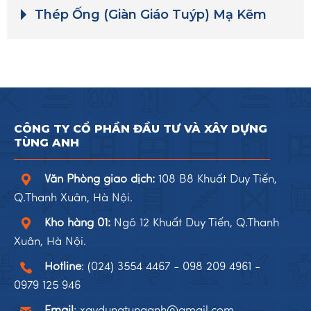
Thép Ống (Giàn Giáo Tuýp) Mạ Kẽm
CÔNG TY CỔ PHẦN ĐẦU TƯ VÀ XÂY DỰNG
TÙNG ANH
Văn Phòng giao dịch:
108 B8 Khuất Duy Tiến,
Q.Thanh Xuân, Hà Nội.
Kho hàng 01:
Ngõ 12 Khuất Duy Tiến, Q.Thanh
Xuân, Hà Nội.
Hotline
:
(024) 3554 4467
-
098 209 4961
-
0979 125 946
Email
:
xaydungtunganh@gmail.com