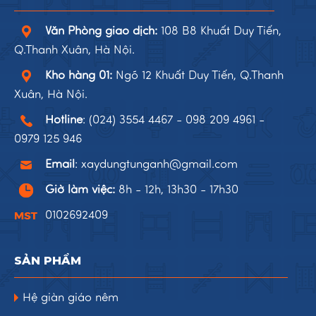
Văn Phòng giao dịch:
108 B8 Khuất Duy Tiến,
Q.Thanh Xuân, Hà Nội.
Kho hàng 01:
Ngõ 12 Khuất Duy Tiến, Q.Thanh
Xuân, Hà Nội.
Hotline
:
(024) 3554 4467
-
098 209 4961
-
0979 125 946
Email
:
xaydungtunganh@gmail.com
Giờ làm việc:
8h - 12h, 13h30 - 17h30
0102692409
SẢN PHẨM
Hệ giàn giáo nêm