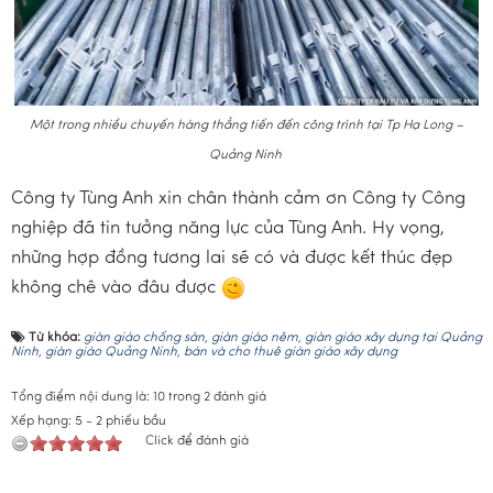
Một trong nhiều chuyến hàng thẳng tiến đến công trình tại Tp Hạ Long –
Quảng Ninh
Công ty Tùng Anh xin chân thành cảm ơn Công ty Công
nghiệp đã tin tưởng năng lực của Tùng Anh. Hy vọng,
những hợp đồng tương lai sẽ có và được kết thúc đẹp
không chê vào đâu được
Từ khóa:
giàn giáo chống sàn
,
giàn giáo nêm
,
giàn giáo xây dựng tại Quảng
Ninh
,
giàn giáo Quảng Ninh
,
bán và cho thuê giàn giáo xây dựng
Tổng điểm nội dung là: 10 trong 2 đánh giá
Xếp hạng:
5
-
2
phiếu bầu
Click để đánh giá